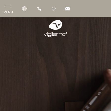
MENU
Vigilerhof
Camere & Suite
Gourmet
Benessere
Outdoor