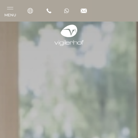
MENU
Vigilerhof
Camere & Suite
Gourmet
Benessere
Outdoor