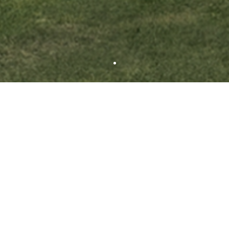
Nachhaltigkeit
it im Hotel Vigilerhof in Seis am Schlern für ei
Urlaub in den Dolomiten
eltfreundliches Hotel in Südtirol mit regionaler Kü