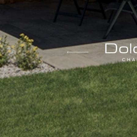
Dol
CHA