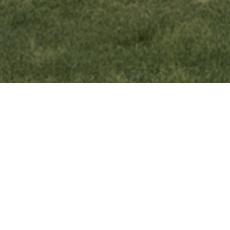
nen bewussten
che,