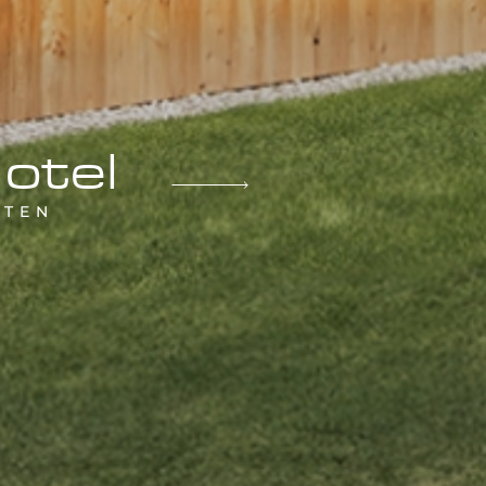
otel
ITEN