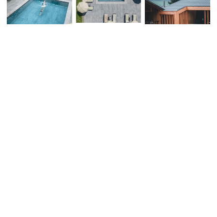
MEHR DAZU
Abonnieren Sie unseren Newsletter und lassen Sie sich
von exklusiven Angeboten und Neuigkeiten vom Hotel
Vigilerhof inspirieren!