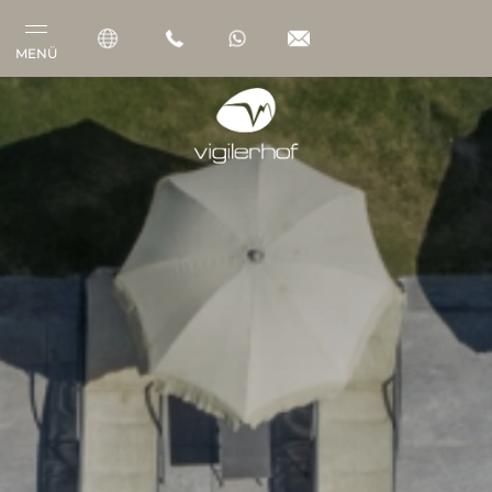
MENÜ
Vigilerhof
Zimmer & Suiten
Gourmet
Wellness
Outdoor