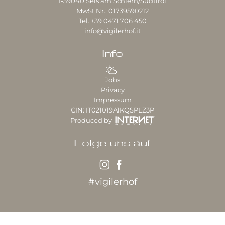
I-39040
Seis am Schlern/Südtirol
MwSt.Nr.: 01739590212
Tel.
+39 0471 706 450
info@vigilerhof.it
Info
Jobs
Privacy
Impressum
CIN: IT021019A1KQSPLZ3P
Produced by
Folge uns auf
#vigilerhof